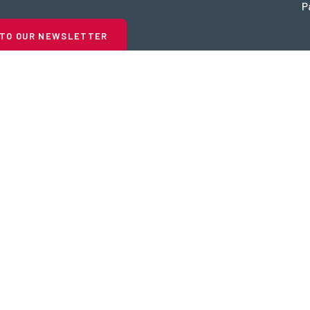
P
 TO OUR NEWSLETTER
Timars is a part of
Ambergate I