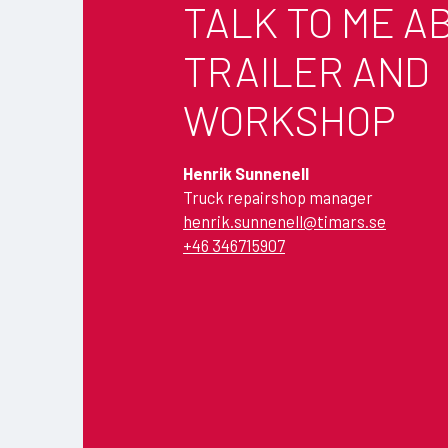
TALK TO ME A
TRAILER AND
WORKSHOP
Henrik Sunnenell
Truck repairshop manager
henrik.sunnenell@timars.se
+46 346715907