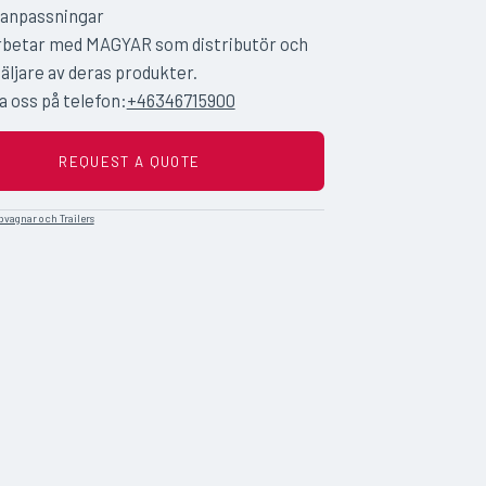
anpassningar
rbetar med MAGYAR som distributör och
äljare av deras produkter.
 oss på telefon:
+46346715900
REQUEST A QUOTE
pvagnar och Trailers