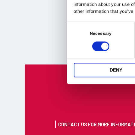
Företaget har kontinu
information about your use of
other information that you’ve
gäller design och te
som en pålitlig och 
C
Vi samarbetar med MA
o
Necessary
n
s
e
n
t
DENY
S
e
l
e
c
t
i
CONTACT US FOR MORE INFORMAT
o
n