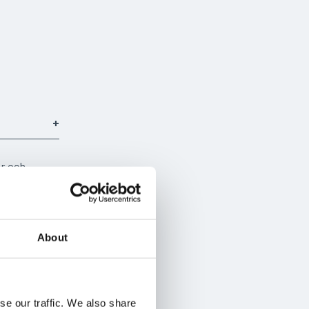
å
er och
r och
6 mil stort
About
ers, semi-
ade för att
r av
se our traffic. We also share