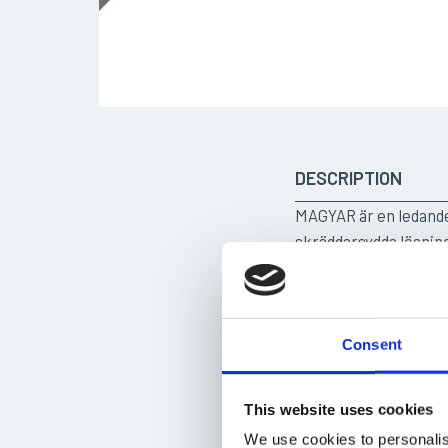
DESCRIPTION
MAGYAR är en ledande 
skräddarsydda lösning
petroleumprodukter. 
sysselsätter mer än 5
område runt Dijon, s
Consent
MAGYAR:s produktportf
trailers, dragbils-tr
möta specifika kundbe
This website uses cookies
vätskor.
We use cookies to personalis