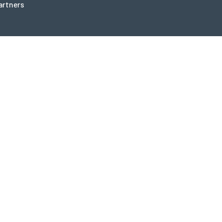
artners
nvest