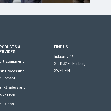
RODUCTS &
FIND US
ERVICES
Industriv. 12
ort Equipment
S-311 32 Falkenberg
SWEDEN
ish Processing
quipment
anktrailers and
ruck repair
olutions