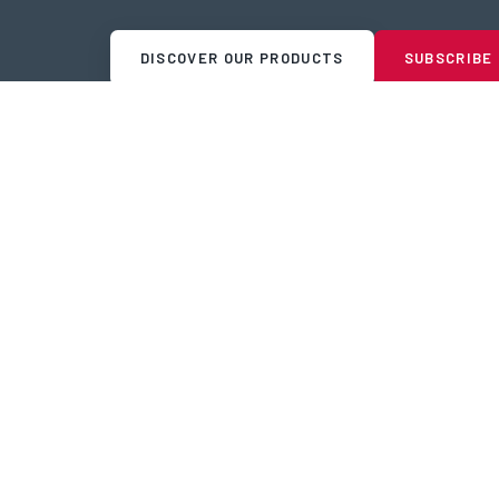
DISCOVER OUR PRODUCTS
SUBSCRIBE
Copyright © 2026 Timars
Privacy Policy
winternet.se