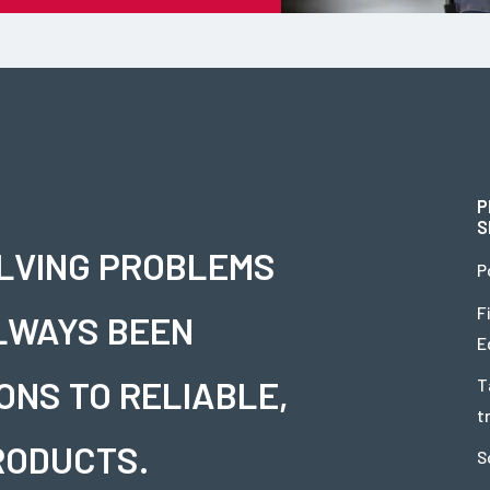
P
S
OLVING PROBLEMS
P
F
LWAYS BEEN
E
ONS TO RELIABLE,
T
t
RODUCTS.
S