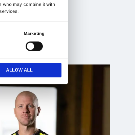
mkant när det
ers who may combine it with
 services.
blerat dem
Marketing
ALLOW ALL