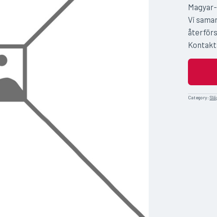
Magyar-
Vi sama
återförs
Kontakta
Category:
Slä