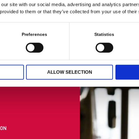
erligt investerat i forskning och utveckling för att ligga i fra
 our site with our social media, advertising and analytics partn
 provided to them or that they’ve collected from your use of their
knologi. Deras engagemang för innovation och säkerhet har eta
framgångsrik leverantör på den europeiska marknaden.
GYAR som distributör och återförsäljare av deras produkter.
Preferences
Statistics
ALLOW SELECTION
ION