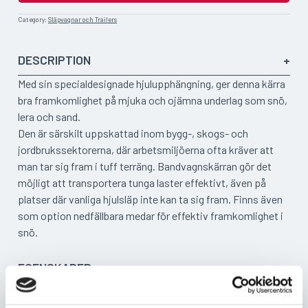
Category:
Släpvagnar och Trailers
DESCRIPTION
Med sin specialdesignade hjulupphängning, ger denna kärra
bra framkomlighet på mjuka och ojämna underlag som snö,
lera och sand.
Den är särskilt uppskattad inom bygg-, skogs- och
jordbrukssektorerna, där arbetsmiljöerna ofta kräver att
man tar sig fram i tuff terräng. Bandvagnskärran gör det
möjligt att transportera tunga laster effektivt, även på
platser där vanliga hjulsläp inte kan ta sig fram. Finns även
som option nedfällbara medar för effektiv framkomlighet i
snö.
EGENSKAPER
VIKTER/MÅTT
Hjulupphänging för optimal framkomlighet på svår