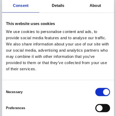
terräng som snö, lera och sand
Information kommer
Consent
Details
About
Hög lastkapacitet för att transportera tunga och
oregelbundna laster
Robust konstruktion designad för att tåla tuffa
This website uses cookies
arbetsmiljöer
We use cookies to personalise content and ads, to
Låg marktryck för att minimera påverkan på känsliga
provide social media features and to analyse our traffic.
ytor och vegetation
We also share information about your use of our site with
Anpassningsbar design för olika behov och
our social media, advertising and analytics partners who
arbetsuppgifter
may combine it with other information that you’ve
Som option även transport på vatten då kärran är
provided to them or that they’ve collected from your use
designad för att flyta med full last.
of their services.
C
Necessary
o
n
s
Preferences
e