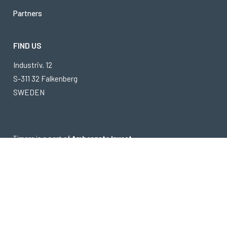
Partners
FIND US
Industriv. 12
S-311 32 Falkenberg
SWEDEN
Timars is a part of
Ambergate Invest
Copyright © 2026 Timars
Privacy Policy
winternet.se